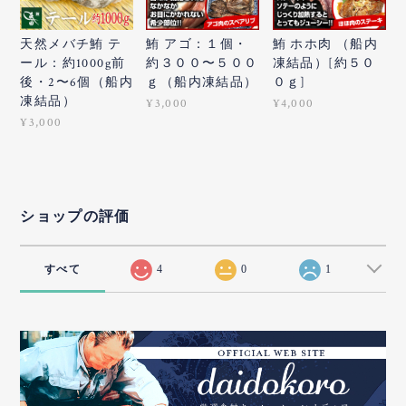
天然メバチ鮪 テ
鮪 アゴ：１個・
鮪 ホホ肉 （船内
ール：約1000g前
約３００〜５００
凍結品）[約５０
後・2〜6個（船内
ｇ（船内凍結品）
０ｇ]
凍結品）
¥3,000
¥4,000
¥3,000
ショップの評価
すべて
4
0
1