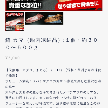
鮪 カマ（船内凍結品）:１個・約３０
０〜５００ｇ
¥3,000
【天然鮪、マグロ、まぐろ】（0012）【送料：豊洲より冷凍便
で発送】
ボリューム満点！メバチマグロのカマ 〜家庭で楽しむ贅沢な海
の幸〜
太平洋と大西洋の豊かな海で育まれたメバチマグロのカマを、
贅沢にお届けします。カマは魚の中でも特に脂がのっており、
ジューシーな味わいが特徴です。焼き物や煮物に最適なこの部