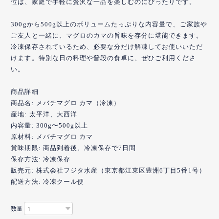
位は、家庭で手軽に贅沢な一品を楽しむのにぴったりです。
300gから500g以上のボリュームたっぷりな内容量で、ご家族や
ご友人と一緒に、マグロのカマの旨味を存分に堪能できます。
冷凍保存されているため、必要な分だけ解凍してお使いいただ
けます。特別な日の料理や普段の食卓に、ぜひご利用くださ
い。
商品詳細
商品名: メバチマグロ カマ（冷凍）
産地: 太平洋、大西洋
内容量: 300g〜500g以上
原材料: メバチマグロ カマ
賞味期限: 商品到着後、冷凍保存で7日間
保存方法: 冷凍保存
販売元: 株式会社フジタ水産（東京都江東区豊洲6丁目5番1号）
配送方法: 冷凍クール便
数量