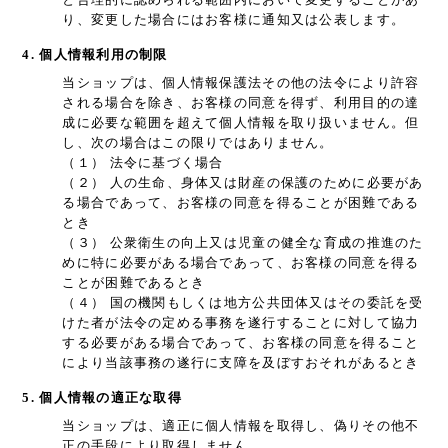
り、変更した場合にはお客様に通知又は公表します。
4. 個人情報利用の制限
当ショップは、個人情報保護法その他の法令により許容
される場合を除き、お客様の同意を得ず、利用目的の達
成に必要な範囲を超えて個人情報を取り扱いません。但
し、次の場合はこの限りではありません。
（１） 法令に基づく場合
（２） 人の生命、身体又は財産の保護のために必要があ
る場合であって、お客様の同意を得ることが困難である
とき
（３） 公衆衛生の向上又は児童の健全な育成の推進のた
めに特に必要がある場合であって、お客様の同意を得る
ことが困難であるとき
（４） 国の機関もしくは地方公共団体又はその委託を受
けた者が法令の定める事務を遂行することに対して協力
する必要がある場合であって、お客様の同意を得ること
により当該事務の遂行に支障を及ぼすおそれがあるとき
5. 個人情報の適正な取得
当ショップは、適正に個人情報を取得し、偽りその他不
正の手段により取得しません。