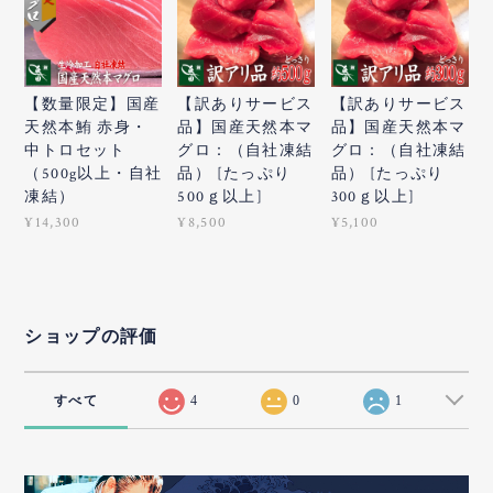
【数量限定】国産
【訳ありサービス
【訳ありサービス
天然本鮪 赤身・
品】国産天然本マ
品】国産天然本マ
中トロセット
グロ：（自社凍結
グロ：（自社凍結
（500g以上・自社
品） [たっぷり
品） [たっぷり
凍結）
500ｇ以上]
300ｇ以上]
¥14,300
¥8,500
¥5,100
ショップの評価
すべて
4
0
1