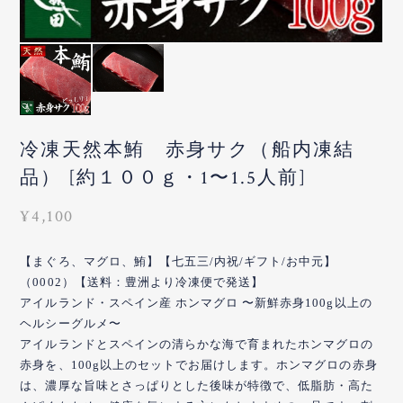
冷凍天然本鮪 赤身サク（船内凍結
品） [約１００ｇ・1〜1.5人前]
¥4,100
【まぐろ、マグロ、鮪】【七五三/内祝/ギフト/お中元】
（0002）【送料：豊洲より冷凍便で発送】
アイルランド・スペイン産 ホンマグロ 〜新鮮赤身100g以上の
ヘルシーグルメ〜
アイルランドとスペインの清らかな海で育まれたホンマグロの
赤身を、100g以上のセットでお届けします。ホンマグロの赤身
は、濃厚な旨味とさっぱりとした後味が特徴で、低脂肪・高た