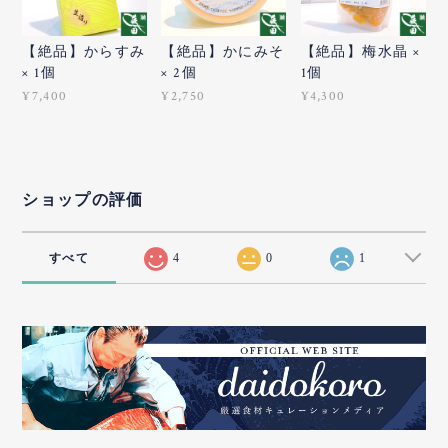
【絶品】からすみ
【絶品】かにみそ
【絶品】梅水晶 ×
× 1個
× 2個
1個
¥7,400
¥2,750
¥4,300
ショップの評価
すべて
4
0
1