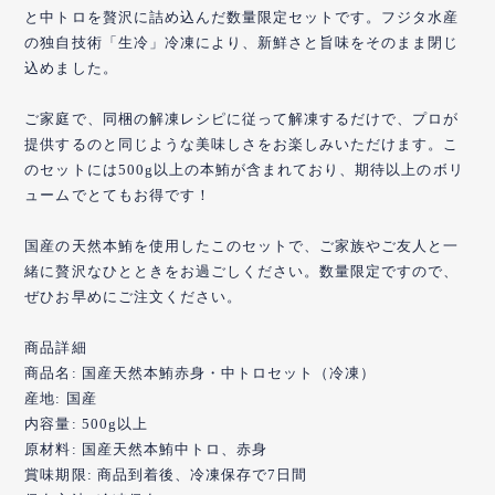
と中トロを贅沢に詰め込んだ数量限定セットです。フジタ水産
の独自技術「生冷」冷凍により、新鮮さと旨味をそのまま閉じ
込めました。
ご家庭で、同梱の解凍レシピに従って解凍するだけで、プロが
提供するのと同じような美味しさをお楽しみいただけます。こ
のセットには500g以上の本鮪が含まれており、期待以上のボリ
ュームでとてもお得です！
国産の天然本鮪を使用したこのセットで、ご家族やご友人と一
緒に贅沢なひとときをお過ごしください。数量限定ですので、
ぜひお早めにご注文ください。
商品詳細
商品名: 国産天然本鮪赤身・中トロセット（冷凍）
産地: 国産
内容量: 500g以上
原材料: 国産天然本鮪中トロ、赤身
賞味期限: 商品到着後、冷凍保存で7日間