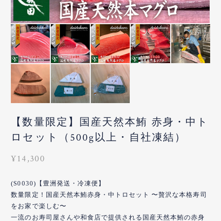
【数量限定】国産天然本鮪 赤身・中ト
ロセット（500g以上・自社凍結）
¥14,300
(S0030)【豊洲発送・冷凍便】
数量限定！国産天然本鮪赤身・中トロセット 〜贅沢な本格寿司
をお家で楽しむ〜
一流のお寿司屋さんや和食店で提供される国産天然本鮪の赤身