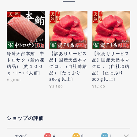
冷凍天然本鮪 中
【訳ありサービス
【訳ありサービス
トロサク（船内凍
品】国産天然本マ
品】国産天然本マ
結品） [約１００
グロ：（自社凍結
グロ：（自社凍結
ｇ・1〜1.5人前]
品） [たっぷり
品） [たっぷり
500ｇ以上]
300ｇ以上]
¥5,000
¥8,500
¥5,100
ショップの評価
すべて
4
0
1