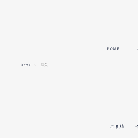
HOME
Home
鮮魚
ごま鯖