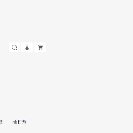
鰆
金目鯛