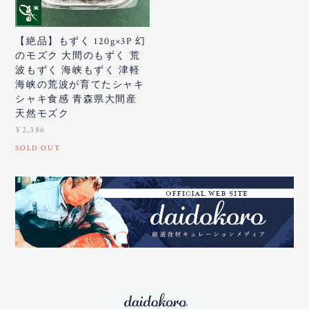
【絶品】もずく 120g×3P 幻
のモズク 大間のもずく 荒
波もずく 海峡もずく 津軽
海峡の荒波が育てたシャキ
シャキ食感 青森県大間産
天然モズク
¥2,386
SOLD OUT