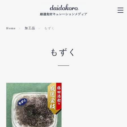
Home
加工品
もずく
もずく