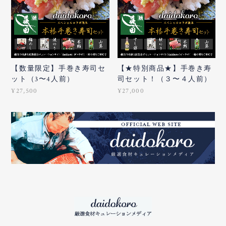
【数量限定】手巻き寿司セ
【★特別商品★】手巻き寿
ット（3〜4人前）
司セット！（３〜４人前）
¥27,500
¥27,000